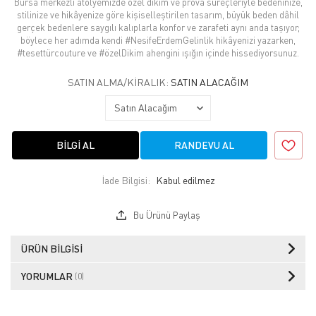
Bursa merkezli atölyemizde özel dikim ve prova süreçleriyle bedeninize,
stilinize ve hikâyenize göre kişiselleştirilen tasarım, büyük beden dâhil
gerçek bedenlere saygılı kalıplarla konfor ve zarafeti aynı anda taşıyor;
böylece her adımda kendi #NesifeErdemGelinlik hikâyenizi yazarken,
#tesettürcouture ve #özelDikim ahengini ışığın içinde hissediyorsunuz.
SATIN ALMA/KIRALIK:
SATIN ALACAĞIM
BILGI AL
RANDEVU AL
İade Bilgisi:
Bu Ürünü Paylaş
ÜRÜN BILGISI
YORUMLAR
(0)