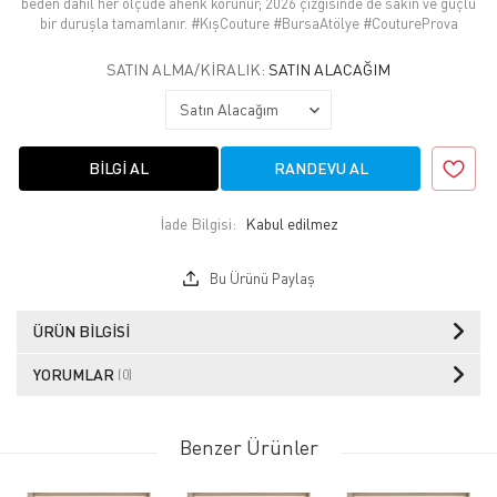
beden dâhil her ölçüde ahenk korunur; 2026 çizgisinde de sakin ve güçlü
bir duruşla tamamlanır. #KışCouture #BursaAtölye #CoutureProva
SATIN ALMA/KIRALIK:
SATIN ALACAĞIM
BILGI AL
RANDEVU AL
İade Bilgisi:
Bu Ürünü Paylaş
ÜRÜN BILGISI
YORUMLAR
(0)
Benzer Ürünler