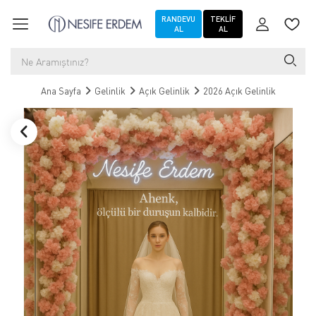
RANDEVU
TEKLIF
AL
AL
Ana Sayfa
Gelinlik
Açık Gelinlik
2026 Açık Gelinlik