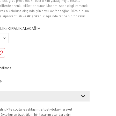
 işçiliği ve prova odaklı özel dikim yaklaşımıyla tesettür
stillerde ahenkli silüetler sunar. Modern-sade çizgi, romantik
rek nikah/kına akışında gün boyu konfor sağlar. 2026 ruhuna
 #provaritüeli ve #kışnikahı çizgisinde rafine bir iz bırakır.
LIK:
KIRALIK ALACAĞIM
ş
inlik’te couture yaklaşım, silüet–doku–hareket
liğiyle kuran özel dikim bir tasarım standardıdır;