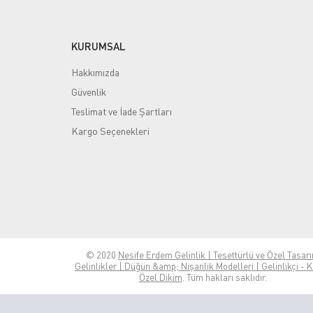
KURUMSAL
Hakkımızda
Güvenlik
Teslimat ve İade Şartları
Kargo Seçenekleri
© 2020
Nesife Erdem Gelinlik | Tesettürlü ve Özel Tasar
Gelinlikler | Düğün &amp; Nişanlık Modelleri | Gelinlikçi - K
Özel Dikim
. Tüm hakları saklıdır.