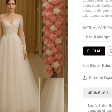
Couture evrenimiz; el
couture dahil farklı 
dokularla dengelene
yakın zamansız duruş,
SATIN ALMA/KIRA
BILGI AL
İade Bilgisi:
Bu Ürünü Payla
ÜRÜN BILGISI
Nesife Erdem Gel
dengesini el işçi