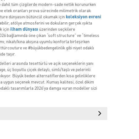
 dahil tüm çizgilerde modern-sade netlik korunurken
 ve etek oranları prova sürecinde milimetrik olarak
outure dünyasını bütüncül okumak için
koleksiyon evreni
ebilir, atölye atmosferini ve dokuların gerçek ışıkta
k için
ilham dünyası
üzerinden seçkilere
 2026 bağlamında öne çıkan “soft structure” ve “timeless
mı; nikah/kına akışına uyumlu konforla birleşirken
ettürcouture ve #büyükbedengelinlik gibi niyet odaklı
mde taşır.
delleri arasında tesettürlü ve açık seçeneklerin yanı
ge, üç boyutlu çiçek detaylı, simli/taşlı ve pelerinli
ıkıyor. Büyük beden alternatiflerden kısa gelinliklere
ca uygun seçenek mevcut. Kumaş kalitesi, özel dikim
odaklı tasarımlarla 2026'ya damga vuran modeller sizi