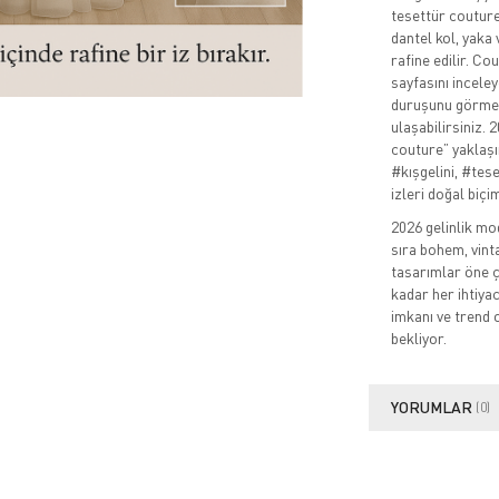
tesettür couture
dantel kol, yaka
rafine edilir. C
sayfasını inceley
duruşunu görme
ulaşabilirsiniz.
couture” yaklaşı
#kışgelini, #tes
izleri doğal biçi
2026 gelinlik mo
sıra bohem, vinta
tasarımlar öne ç
kadar her ihtiya
imkanı ve trend 
bekliyor.
YORUMLAR
(0)