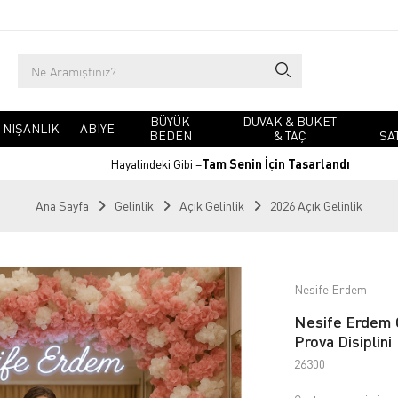
BÜYÜK
DUVAK & BUKET
NIŞANLIK
ABIYE
BEDEN
& TAÇ
SA
Hayalindeki Gibi –
Tam Senin İçin Tasarlandı
Ana Sayfa
Gelinlik
Açık Gelinlik
2026 Açık Gelinlik
Nesife Erdem
Nesife Erdem C
Prova Disiplini
26300