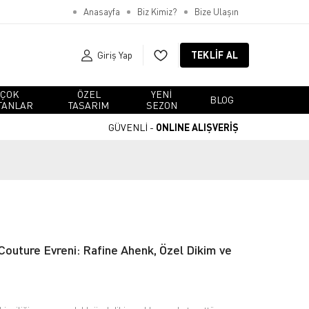
Anasayfa
Biz Kimiz?
Bize Ulaşın
Giriş Yap
TEKLIF AL
ÇOK
ÖZEL
YENI
BLOG
TANLAR
TASARIM
SEZON
GÜVENLİ -
ONLINE ALIŞVERİŞ
outure Evreni: Rafine Ahenk, Özel Dikim ve