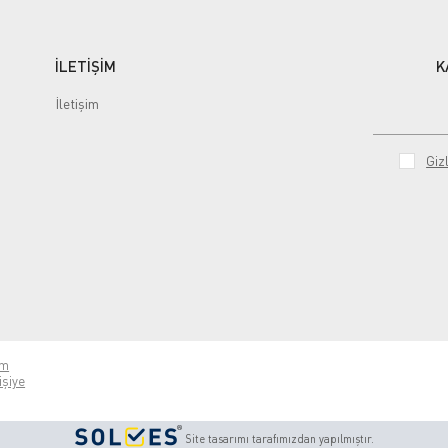
İLETİŞİM
K
İletişim
Gizl
ım
işiye
Site tasarımı tarafımızdan yapılmıştır.