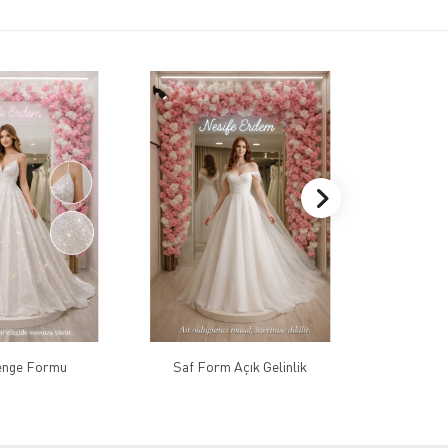
 Denge Formu
Saf Form Açık Gelinlik
Yumuşak Ha