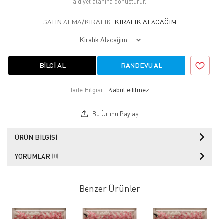
aidiyet alanına dönüştürür.
SATIN ALMA/KIRALIK:
KIRALIK ALACAĞIM
BILGI AL
RANDEVU AL
İade Bilgisi:
Bu Ürünü Paylaş
ÜRÜN BILGISI
YORUMLAR
(0)
Benzer Ürünler