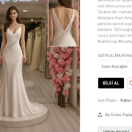
derinleşen bir tasarı
özel dikim prova sür
Tasarım dili, markan
detaylara ilham düny
yansıtan güncel payl
edilebilir. 2026 bağ
sessiz ama kalıcı b
#rafinecizgi #tesett
SATIN ALMA/KIRA
BILGI AL
İade Bilgisi:
Bu Ürünü Payla