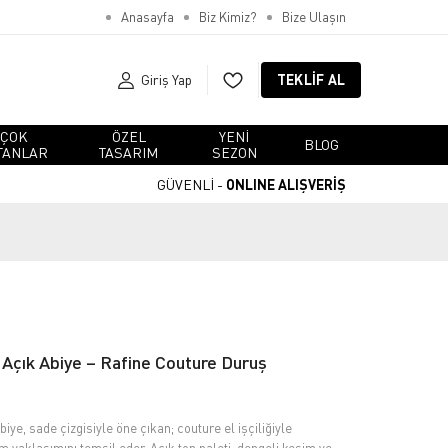
Anasayfa
Biz Kimiz?
Bize Ulaşın
Giriş Yap
TEKLIF AL
ÇOK
ÖZEL
YENI
BLOG
TANLAR
TASARIM
SEZON
GÜVENLİ -
ONLINE ALIŞVERİŞ
çık Abiye – Rafine Couture Duruş
ye, sade çizgisiyle öne çıkan; couture el işçiliğiyle