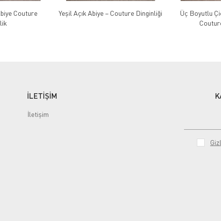
Abiye Couture
Yeşil Açık Abiye – Couture Dinginliği
Üç Boyutlu Çiç
lik
Coutur
İLETİŞİM
K
İletişim
Gizl