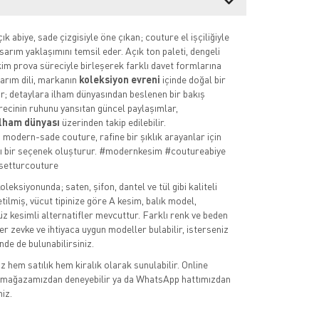
 abiye, sade çizgisiyle öne çıkan; couture el işçiliğiyle
sarım yaklaşımını temsil eder. Açık ton paleti, dengeli
kim prova süreciyle birleşerek farklı davet formlarına
arım dili, markanın
koleksiyon evreni
içinde doğal bir
r; detaylara ilham dünyasından beslenen bir bakış
recinin ruhunu yansıtan güncel paylaşımlar,
ilham dünyası
üzerinden takip edilebilir.
modern-sade couture, rafine bir şıklık arayanlar için
cı bir seçenek oluşturur. #modernkesim #coutureabiye
esetturcouture
oleksiyonunda; saten, şifon, dantel ve tül gibi kaliteli
ilmiş, vücut tipinize göre A kesim, balık model,
üz kesimli alternatifler mevcuttur. Farklı renk ve beden
r zevke ve ihtiyaca uygun modeller bulabilir, isterseniz
nde de bulunabilirsiniz.
 hem satılık hem kiralık olarak sunulabilir. Online
r, mağazamızdan deneyebilir ya da WhatsApp hattımızdan
niz.