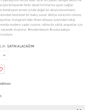
m yaklaşımını temsil eder. Açık ton paleti, dengeli kesim ve
eciyle birleşerek farklı davet formlarına uyum sağlar.
ın koleksiyon evreni içinde doğal bir akışla konumlanır;
asından beslenen bir bakış sunar. Atölye sürecinin ruhunu
aşımlar, Instagram’daki ilham dünyası üzerinden takip
lamında modern-sade couture, rafine bir şıklık arayanlar için
ir seçenek oluşturur. #modernkesim #coutureabiye
urcouture
LIK:
SATIN ALACAĞIM
ş