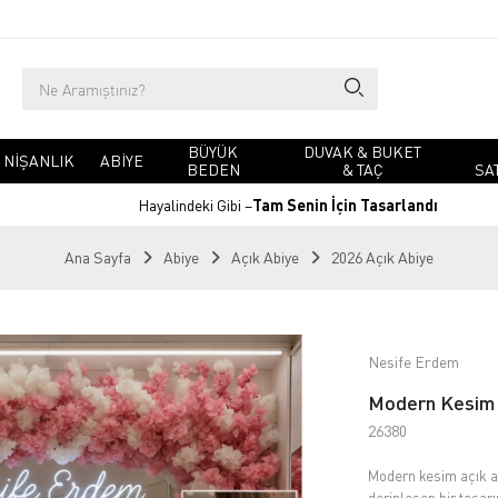
BÜYÜK
DUVAK & BUKET
NIŞANLIK
ABIYE
BEDEN
& TAÇ
SA
Hayalindeki Gibi –
Tam Senin İçin Tasarlandı
Ana Sayfa
Abiye
Açık Abiye
2026 Açık Abiye
Nesife Erdem
Modern Kesim A
26380
Modern kesim açık abi