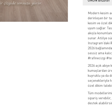
ÜRÜN BILGISI
Modern kesim açık
derinleşen bir ta
kesim ve özel di
uyum sağlar. Tas
akışla konumlanı
sunar. Atölye sü
Instagram’daki
2026 bağlamında 
sessiz ama kalı
#rafinecizgi #t
2026 açık abiye k
kumaşlardan üret
kuyruklu ya da d
seçenekleriyle he
özel dikim talebi
Tüm modellerimiz
sipariş verebili
destek alabilirsi