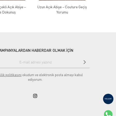
ekli Açık Abiye –
Uzun Açık Abiye – Couture Geçiş
Tül Detaylı
e Dokunuş
Yorumu
AMPANYALARDAN HABERDAR OLMAK İÇİN
ilik politikasını
okudum ve elektronik posta almayı kabul
ediyorum.