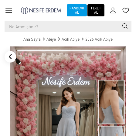
RANDEVU
TEKLIF
AL
AL
Ana Sayfa
Abiye
Açık Abiye
2026 Açık Abiye