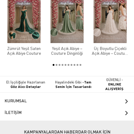
Zümrüt Yeşil Saten
Yeşil Açık Abiye –
Üç Boyutlu Çiçekli
Açık Abiye Couture
Couture Dinginliği
Açık Abiye – Couture
Dokunuş
GÜVENLİ -
El İşçiliğiyle Hazırlanan
Hayalindeki Gibi –
Tam
ONLINE
Göz Alıcı Detaylar
Senin İçin Tasarlandı
ALIŞVERİŞ
KURUMSAL
İLETİŞİM
KAMPANYALARDAN HABERDAR OLMAK İÇİN