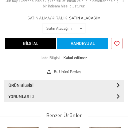
Gün boyu konfor sunan akışkan siluet, nikah ve düğün davetlerinde ölçülü
bir ihtişam hissi oluşturur.
SATIN ALMA/KIRALIK:
SATIN ALACAĞIM
BILGI AL
RANDEVU AL
İade Bilgisi:
Bu Ürünü Paylaş
ÜRÜN BILGISI
YORUMLAR
(0)
Benzer Ürünler