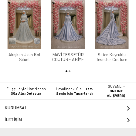
Akışkan Uzun Kol
MAVİ TESSETÜR
Saten Kuyruklu
Siluet
COUTURE ABİYE
Tesettür Couture
Abiye
GÜVENLİ -
El İşçiliğiyle Hazırlanan
Hayalindeki Gibi –
Tam
ONLINE
Göz Alıcı Detaylar
Senin İçin Tasarlandı
ALIŞVERİŞ
KURUMSAL
İLETİŞİM