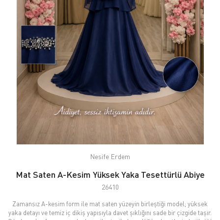
Nesife Erdem
Mat Saten A-Kesim Yüksek Yaka Tesettürlü Abiye
26410
Zamansız A-kesim form ile mat saten yüzeyin birleştiği model; yüksek
yaka detayı ve temiz iç dikiş yapısıyla davet şıklığını sade bir çizgide taşır.