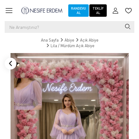
RANDEVU
TEKLIF
AL
AL
Ana Sayfa
Abiye
Açık Abiye
Lila / Mürdüm Açık Abiye