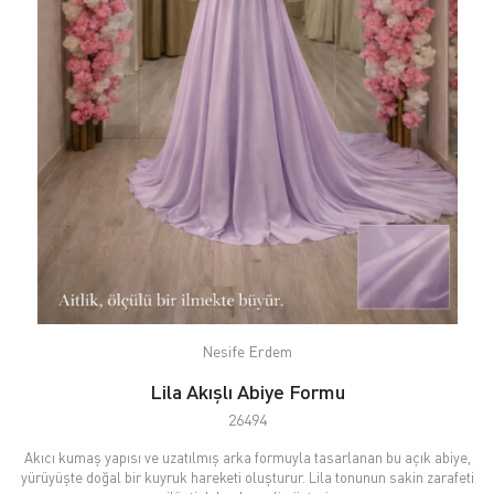
Nesife Erdem
Lila Akışlı Abiye Formu
26494
Akıcı kumaş yapısı ve uzatılmış arka formuyla tasarlanan bu açık abiye,
yürüyüşte doğal bir kuyruk hareketi oluşturur. Lila tonunun sakin zarafeti