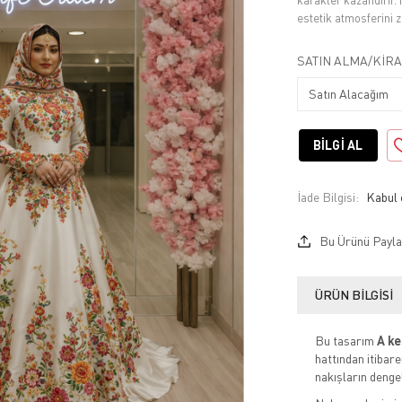
karakter kazandırır. 
estetik atmosferini za
SATIN ALMA/KIRA
BILGI AL
İade Bilgisi:
Bu Ürünü Payla
ÜRÜN BILGISI
Bu tasarım
A ke
hattından itibar
nakışların denge