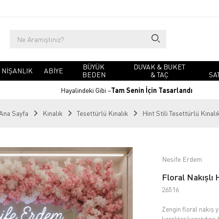
BÜYÜK
DUVAK & BUKET
NIŞANLIK
ABIYE
BEDEN
& TAÇ
SA
Hayalindeki Gibi –
Tam Senin İçin Tasarlandı
Ana Sayfa
Kınalık
Tesettürlü Kınalık
Hint Stili Tesettürlü Kınalı
Nesife Erdem
Floral Nakışlı H
26516
Zengin floral nakış 