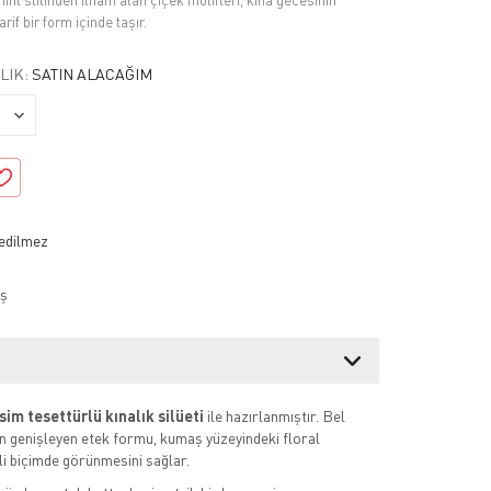
Hint stilinden ilham alan çiçek motifleri, kına gecesinin
rif bir form içinde taşır.
LIK:
SATIN ALACAĞIM
ş
sim tesettürlü kınalık silüeti
ile hazırlanmıştır. Bel
en genişleyen etek formu, kumaş yüzeyindeki floral
li biçimde görünmesini sağlar.