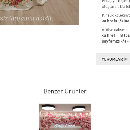
Nakış yerleşimi 
oluşturur. Bu te
Kınalık koleksiy
<a href="/kina
Atölye çalışmala
<a href="http
sayfamızı</a>
YORUMLAR
(0)
Benzer Ürünler