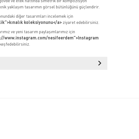
gövde ve etek hattında simetrik bir kompozisyon
knik yaklaşım tasarımın görsel bütünlüğünü güçlendirir.
onundaki diğer tasarımları incelemek için
lik">kınalık koleksiyonunu</a>
ziyaret edebilirsiniz.
rımız ve yeni tasarım paylaşımlarımız için
s://www.instagram.com/nesifeerdem">Instagram
keşfedebilirsiniz.