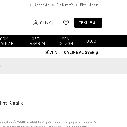
Anasayfa
Biz Kimiz?
Bize Ulaşın
Giriş Yap
TEKLIF AL
ÇOK
ÖZEL
YENI
BLOG
TANLAR
TASARIM
SEZON
GÜVENLİ -
ONLINE ALIŞVERİŞ
k
int Kınalık
yüzeyi ve A kesim silüetin dengesi tasarıma güçlü bir couture