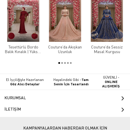
Tesettürlü Bordo
Couture’da Akışkan
Couture’da Sessiz
Balık Kınalık | Yüksek
Uzunluk
Masal Kurgusu
Yaka Ful Payet
Couture Tasarım
GÜVENLİ -
El İşçiliğiyle Hazırlanan
Hayalindeki Gibi –
Tam
ONLINE
Göz Alıcı Detaylar
Senin İçin Tasarlandı
ALIŞVERİŞ
KURUMSAL
İLETİŞİM
KAMPANYALARDAN HABERDAR OLMAK İÇİN