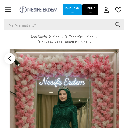
RANDEVU
TEKLIF
AL
AL
Ana Sayfa
Kınalık
Tesettürlü Kınalık
Yüksek Yaka Tesettürlü Kınalık