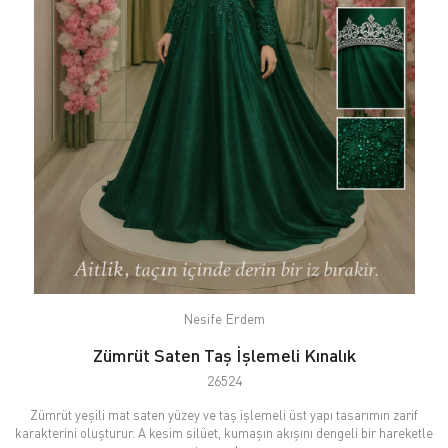
Nesife Erdem
Zümrüt Saten Taş İşlemeli Kınalık
26524
Zümrüt yeşili mat saten yüzey ve taş işlemeli üst yapı tasarımın zarif
karakterini oluşturur. A kesim silüet, kumaşın akışını dengeli bir hareketle