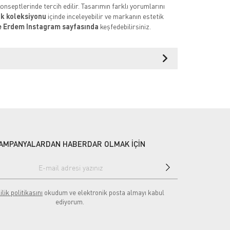
nseptlerinde tercih edilir. Tasarımın farklı yorumlarını
ık koleksiyonu
içinde inceleyebilir ve markanın estetik
e Erdem Instagram sayfasında
keşfedebilirsiniz.
AMPANYALARDAN HABERDAR OLMAK İÇİN
ilik politikasını
okudum ve elektronik posta almayı kabul
ediyorum.