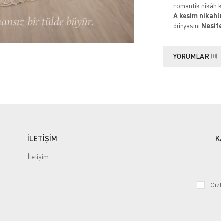
romantik nikâh ko
A kesim nikahl
dünyasını
Nesif
YORUMLAR
(0)
İLETİŞİM
K
İletişim
Gizl