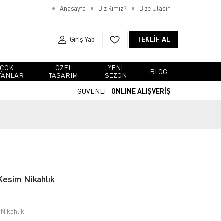
Anasayfa
Biz Kimiz?
Bize Ulaşın
Giriş Yap
TEKLIF AL
ÇOK
ÖZEL
YENI
BLOG
TANLAR
TASARIM
SEZON
GÜVENLİ -
ONLINE ALIŞVERİŞ
Kesim Nikahlık
 Nikahlık