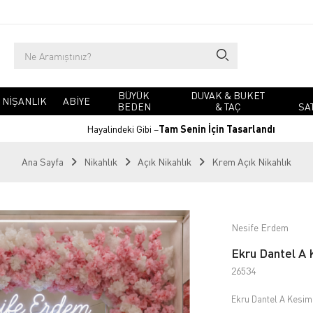
BÜYÜK
DUVAK & BUKET
NIŞANLIK
ABIYE
BEDEN
& TAÇ
SA
Hayalindeki Gibi –
Tam Senin İçin Tasarlandı
Ana Sayfa
Nikahlık
Açık Nikahlık
Krem Açık Nikahlık
Nesife Erdem
Ekru Dantel A 
26534
Ekru Dantel A Kesim