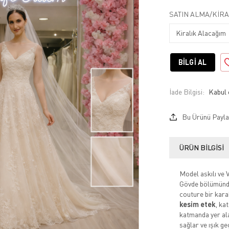
SATIN ALMA/KIRA
BILGI AL
İade Bilgisi:
Bu Ürünü Payla
ÜRÜN BILGISI
Model askılı ve 
Gövde bölümünde
couture bir kara
kesim etek
, ka
katmanda yer a
sağlar ve ışık ge