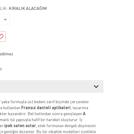
LIK:
KIRALIK ALACAĞIM
ş
V yaka formuyla üst bedeni zarif biçimde çerçeveler.
 kullanılan
Fransız danteli aplikeleri
, tasarıma
kter kazandırır. Bel hattından sonra genişleyen
A
tmanlı tül yapısıyla hafif bir hareket oluşturur. İç
lan
ipek saten astar
, etek formunun dengeli düşmesini
çirgenliğini düzenler. Bu tür nikahlık modelleri özellikle