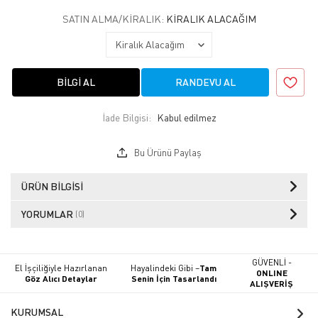
SATIN ALMA/KIRALIK:
KIRALIK ALACAĞIM
BILGI AL
RANDEVU AL
İade Bilgisi:
Bu Ürünü Paylaş
ÜRÜN BILGISI
YORUMLAR
(0)
GÜVENLİ -
El İşçiliğiyle Hazırlanan
Hayalindeki Gibi –
Tam
ONLINE
Göz Alıcı Detaylar
Senin İçin Tasarlandı
ALIŞVERİŞ
KURUMSAL