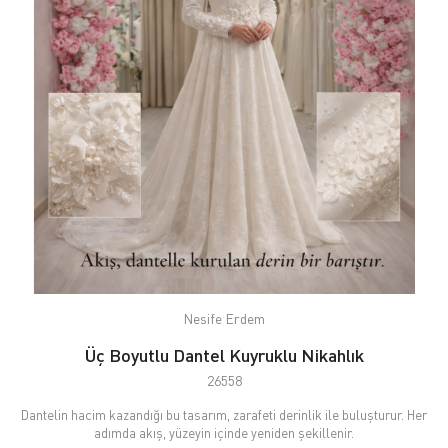
Nesife Erdem
Üç Boyutlu Dantel Kuyruklu Nikahlık
26558
Dantelin hacim kazandığı bu tasarım, zarafeti derinlik ile buluşturur. Her
adımda akış, yüzeyin içinde yeniden şekillenir.