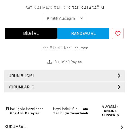
SATIN ALMA/KIRALIK:
KIRALIK ALACAĞIM
BILGI AL
RANDEVU AL
İade Bilgisi:
Bu Ürünü Paylaş
ÜRÜN BILGISI
YORUMLAR
(0)
GÜVENLİ -
El İşçiliğiyle Hazırlanan
Hayalindeki Gibi –
Tam
ONLINE
Göz Alıcı Detaylar
Senin İçin Tasarlandı
ALIŞVERİŞ
KURUMSAL