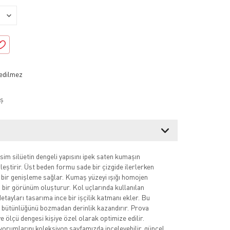
ş
sim silüetin dengeli yapısını ipek saten kumaşın
rleştirir. Üst beden formu sade bir çizgide ilerlerken
 bir genişleme sağlar. Kumaş yüzeyi ışığı homojen
 bir görünüm oluşturur. Kol uçlarında kullanılan
etayları tasarıma ince bir işçilik katmanı ekler. Bu
n bütünlüğünü bozmadan derinlik kazandırır. Prova
e ölçü dengesi kişiye özel olarak optimize edilir.
 yorumlarını koleksiyon sayfamızda inceleyebilir, güncel