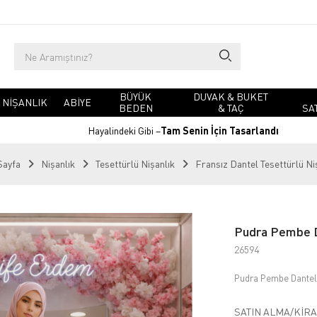
BÜYÜK
DUVAK & BUKET
NIŞANLIK
ABIYE
BEDEN
& TAÇ
SA
Hayalindeki Gibi –
Tam Senin İçin Tasarlandı
Sayfa
Nişanlık
Tesettürlü Nişanlık
Fransız Dantel Tesettürlü Ni
Pudra Pembe D
26594
Pudra Pembe Dantel
SATIN ALMA/KIRA