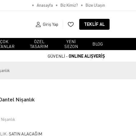
Anasayfa
Biz Kimiz?
Bize Ulaşın
Giriş Yap
TEKLIF AL
ÇOK
ÖZEL
YENI
BLOG
TANLAR
TASARIM
SEZON
GÜVENLİ -
ONLINE ALIŞVERİŞ
şanlık
antel Nişanlık
 Nişanlık
LIK:
SATIN ALACAĞIM