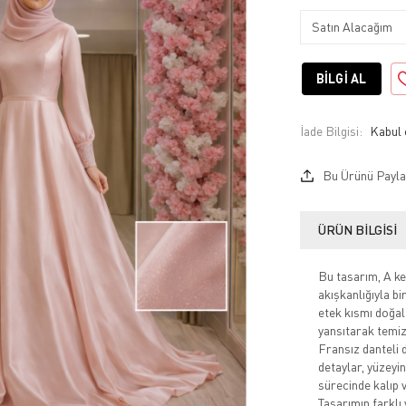
BILGI AL
İade Bilgisi:
Bu Ürünü Payla
ÜRÜN BILGISI
Bu tasarım, A ke
akışkanlığıyla bi
etek kısmı doğal
yansıtarak temiz
Fransız danteli d
detaylar, yüzeyi
sürecinde kalıp v
Tasarımın farklı