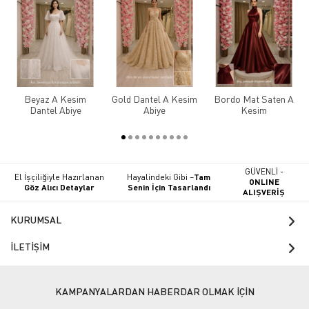
Beyaz A Kesim
Gold Dantel A Kesim
Bordo Mat Saten A
Dantel Abiye
Abiye
Kesim
GÜVENLİ -
El İşçiliğiyle Hazırlanan
Hayalindeki Gibi –
Tam
ONLINE
Göz Alıcı Detaylar
Senin İçin Tasarlandı
ALIŞVERİŞ
KURUMSAL
İLETİŞİM
KAMPANYALARDAN HABERDAR OLMAK İÇİN