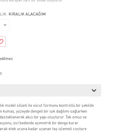
unu koruyan zarif bir silüet oluşturur.
LIK:
KIRALIK ALACAĞIM
ş
lık model silüeti ile vücut formunu kontrollü bir şekilde
n kumaş, yüzeyde dengeli bir ışık dağılımı sağlarken
 desteklenerek akıcı bir yapı oluşturur. Tek omuz ve
syonu, üst bedende asimetrik bir denge kurar.
rak etek ucuna kadar uzanan taş işlemeli couture