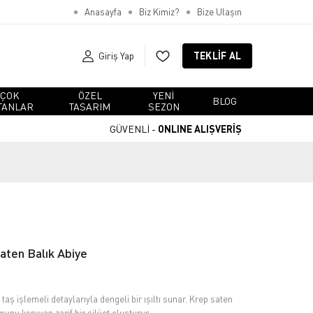
Anasayfa
Biz Kimiz?
Bize Ulaşın
Giriş Yap
TEKLIF AL
ÇOK
ÖZEL
YENI
BLOG
TANLAR
TASARIM
SEZON
GÜVENLİ -
ONLINE ALIŞVERİŞ
aten Balık Abiye
taş işlemeli detaylarıyla dengeli bir ışıltı sunar. Krep saten