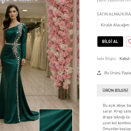
yapısı sayesinde form
SATIN ALMA/KIRA
BILGI AL
İade Bilgisi:
Bu Ürünü Payla
ÜRÜN BILGISI
Bu açık abiye, ba
sarar. Krep sate
drape tekniği ile
uzun kol kombina
Omuzdan başlaya