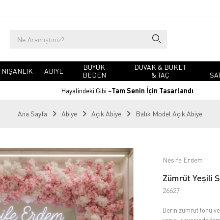
BÜYÜK
DUVAK & BUKET
NIŞANLIK
ABIYE
BEDEN
& TAÇ
SA
Hayalindeki Gibi –
Tam Senin İçin Tasarlandı
Ana Sayfa
Abiye
Açık Abiye
Balık Model Açık Abiye
Nesife Erdem
Zümrüt Yeşili S
26627
Derin zümrüt tonu ve 