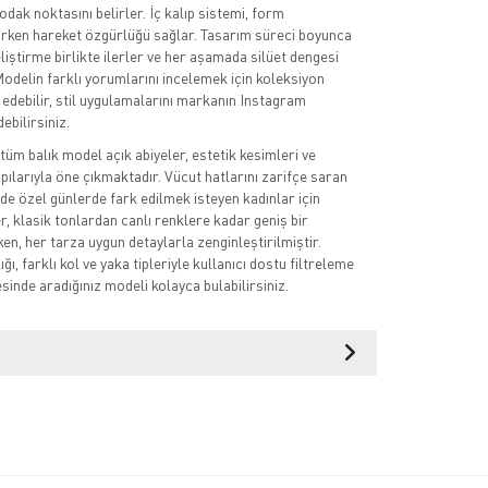
odak noktasını belirler. İç kalıp sistemi, form
rurken hareket özgürlüğü sağlar. Tasarım süreci boyunca
liştirme birlikte ilerler ve her aşamada silüet dengesi
Modelin farklı yorumlarını incelemek için koleksiyon
t edebilir, stil uygulamalarını markanın Instagram
ebilirsiniz.
tüm balık model açık abiyeler, estetik kesimleri ve
pılarıyla öne çıkmaktadır. Vücut hatlarını zarifçe saran
de özel günlerde fark edilmek isteyen kadınlar için
r, klasik tonlardan canlı renklere kadar geniş bir
en, her tarza uygun detaylarla zenginleştirilmiştir.
ğı, farklı kol ve yaka tipleriyle kullanıcı dostu filtreleme
sinde aradığınız modeli kolayca bulabilirsiniz.