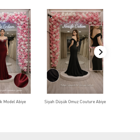
k Model Abiye
Siyah Düşük Omuz Couture Abiye
Payetli Açık 