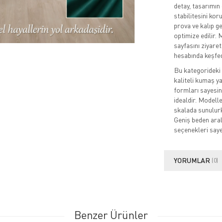
detay, tasarımın 
stabilitesini ko
prova ve kalıp ge
optimize edilir. 
sayfasını ziyare
hesabında keşfed
Bu kategorideki 
kaliteli kumaş ya
formları sayesin
idealdir. Modelle
skalada sunulurk
Geniş beden aralı
seçenekleri saye
YORUMLAR
(0)
Benzer Ürünler