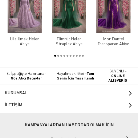
Lila İlmek Helen
Zümrüt Helen
Mor Dantel
Abiye
Straplez Abiye
Transparan Abiye
GÜVENLİ -
El İşçiliğiyle Hazırlanan
Hayalindeki Gibi –
Tam
ONLINE
Göz Alıcı Detaylar
Senin İçin Tasarlandı
ALIŞVERİŞ
KURUMSAL
İLETİŞİM
KAMPANYALARDAN HABERDAR OLMAK İÇİN