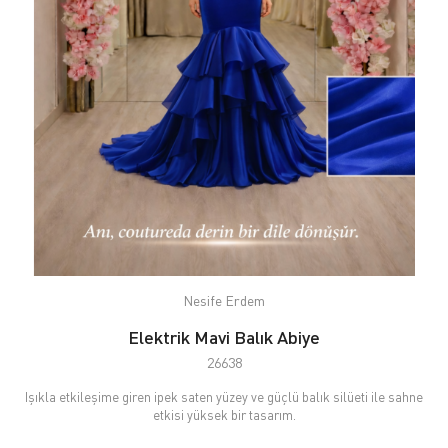
Nesife Erdem
Elektrik Mavi Balık Abiye
26638
Işıkla etkileşime giren ipek saten yüzey ve güçlü balık silüeti ile sahne
etkisi yüksek bir tasarım.