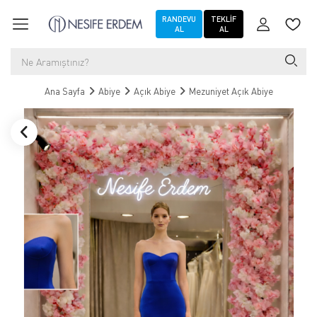
RANDEVU
TEKLIF
AL
AL
Ana Sayfa
Abiye
Açık Abiye
Mezuniyet Açık Abiye