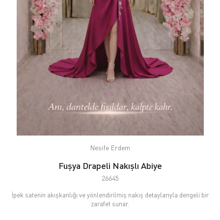
Nesife Erdem
Fuşya Drapeli Nakışlı Abiye
26645
İpek satenin akışkanlığı ve yönlendirilmiş nakış detaylarıyla dengeli bir
zarafet sunar.