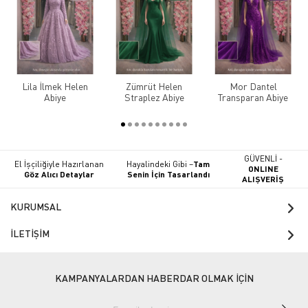
Lila İlmek Helen
Zümrüt Helen
Mor Dantel
Abiye
Straplez Abiye
Transparan Abiye
GÜVENLİ -
El İşçiliğiyle Hazırlanan
Hayalindeki Gibi –
Tam
ONLINE
Göz Alıcı Detaylar
Senin İçin Tasarlandı
ALIŞVERİŞ
KURUMSAL
İLETİŞİM
KAMPANYALARDAN HABERDAR OLMAK İÇİN