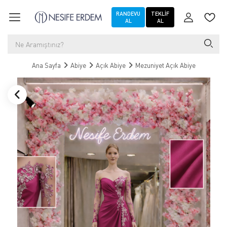
RANDEVU
TEKLIF
AL
AL
Ana Sayfa
Abiye
Açık Abiye
Mezuniyet Açık Abiye