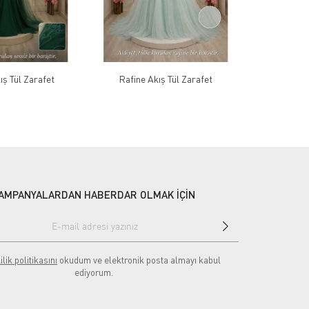
ş Tül Zarafet
Rafine Akış Tül Zarafet
Yumuşak 
AMPANYALARDAN HABERDAR OLMAK İÇİN
ilik politikasını
okudum ve elektronik posta almayı kabul
ediyorum.