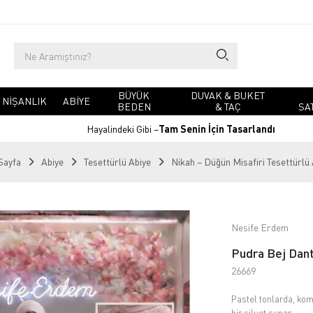
BÜYÜK
DUVAK & BUKET
NIŞANLIK
ABIYE
BEDEN
& TAÇ
SA
Hayalindeki Gibi –
Tam Senin İçin Tasarlandı
Sayfa
Abiye
Tesettürlü Abiye
Nikah – Düğün Misafiri Tesettürlü
Nesife Erdem
Pudra Bej Dant
26669
Pastel tonlarda, kom