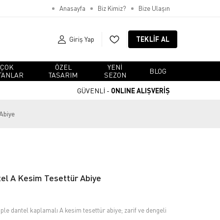
Anasayfa
Biz Kimiz?
Bize Ulaşın
Giriş Yap
TEKLIF AL
ÇOK
ÖZEL
YENI
BLOG
TANLAR
TASARIM
SEZON
GÜVENLİ -
ONLINE ALIŞVERİŞ
 Abiye
el A Kesim Tesettür Abiye
ple dantel kaplamalı A kesim tesettür abiye; zarif ve dengeli