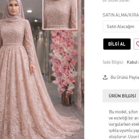
bir siluet sunar.
SATIN ALMA/KIRA
BILGI AL
İade Bilgisi:
Bu Ürünü Payla
ÜRÜN BILGISI
Bu model, şifon 
ve estetiği bir a
vurgularken etek
ışıkla uyumlu yap
oluşturur. Uzun 