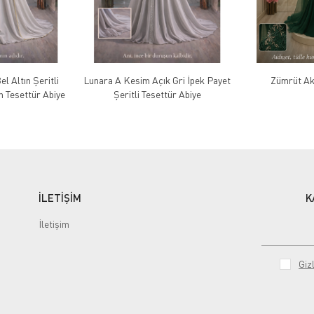
l Altın Şeritli
Lunara A Kesim Açık Gri İpek Payet
Zümrüt Akı
n Tesettür Abiye
Şeritli Tesettür Abiye
İLETİŞİM
K
İletişim
Gizl