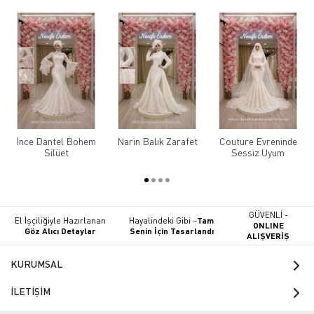
İnce Dantel Bohem
Narin Balık Zarafet
Couture Evreninde
Silüet
Sessiz Uyum
GÜVENLİ -
El İşçiliğiyle Hazırlanan
Hayalindeki Gibi –
Tam
ONLINE
Göz Alıcı Detaylar
Senin İçin Tasarlandı
ALIŞVERİŞ
KURUMSAL
İLETİŞİM