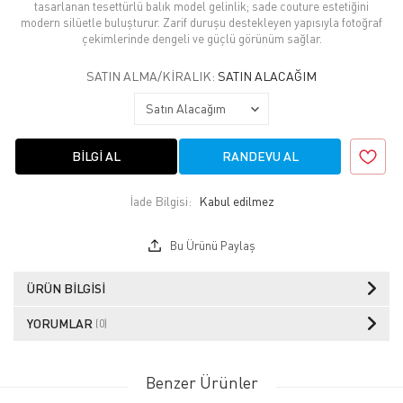
tasarlanan tesettürlü balık model gelinlik; sade couture estetiğini
modern silüetle buluşturur. Zarif duruşu destekleyen yapısıyla fotoğraf
çekimlerinde dengeli ve güçlü görünüm sağlar.
SATIN ALMA/KIRALIK:
SATIN ALACAĞIM
BILGI AL
RANDEVU AL
İade Bilgisi:
Bu Ürünü Paylaş
ÜRÜN BILGISI
YORUMLAR
(0)
Benzer Ürünler