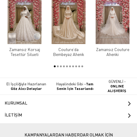
Zamansız Korsaj
Couture’da
Zamansız Couture
Tesettür Silueti
Bembeyaz Ahenk
Ahenki
GÜVENLİ -
El İşçiliğiyle Hazırlanan
Hayalindeki Gibi –
Tam
ONLINE
Göz Alıcı Detaylar
Senin İçin Tasarlandı
ALIŞVERİŞ
KURUMSAL
İLETİŞİM
KAMPANYALARDAN HABERDAR OLMAK İÇİN