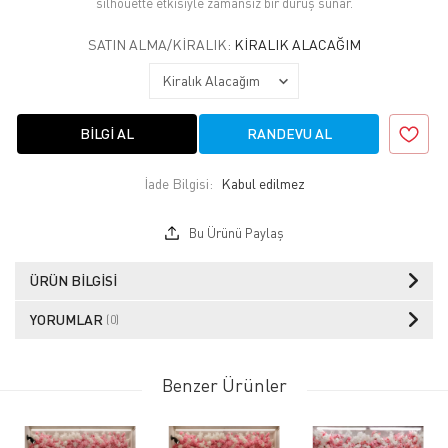
silhouette etkisiyle zamansız bir duruş sunar.
SATIN ALMA/KIRALIK:
KIRALIK ALACAĞIM
BILGI AL
RANDEVU AL
İade Bilgisi:
Bu Ürünü Paylaş
ÜRÜN BILGISI
YORUMLAR
(0)
Benzer Ürünler