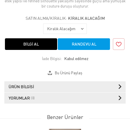
etek yapısı ve refined silhouette yaklaşımı sayesinde güçlü ama yumuşak
bir couture duruşu oluşturur.
SATIN ALMA/KIRALIK:
KIRALIK ALACAĞIM
BILGI AL
RANDEVU AL
İade Bilgisi:
Bu Ürünü Paylaş
ÜRÜN BILGISI
YORUMLAR
(0)
Benzer Ürünler