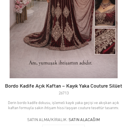
Bordo Kadife Açık Kaftan – Kayık Yaka Couture Silüet
26713
Derin bordo kadife dokusu, işlemeli kayık yaka geçişi ve akışkan açık
kaftan formuyla sakin ihtişam hissi taşıyan couture tesettür tasarımı.
SATIN ALMA/KIRALIK:
SATIN ALACAĞIM