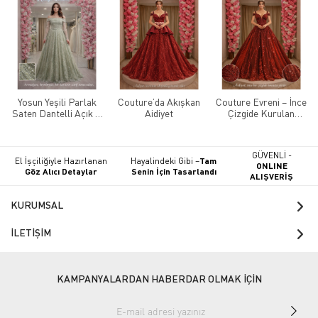
Yosun Yeşili Parlak
Couture’da Akışkan
Couture Evreni – İnce
Saten Dantelli Açık A
Aidiyet
Çizgide Kurulan
Kesim Kınalık
Ahenk
GÜVENLİ -
El İşçiliğiyle Hazırlanan
Hayalindeki Gibi –
Tam
ONLINE
Göz Alıcı Detaylar
Senin İçin Tasarlandı
ALIŞVERİŞ
KURUMSAL
İLETİŞİM
KAMPANYALARDAN HABERDAR OLMAK İÇİN