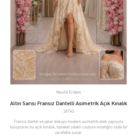
Nesife Erdem
Altın Sarısı Fransız Dantelli Asimetrik Açık Kınalık
26742
Fransız dantel ve jakar dokuyu modern asimetrik etek yapısıyla
buluşturan bu açık kınalık, hareket odaklı couture estetiğini sade bir
zarafetle sunar.