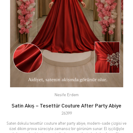
Nesife Erdem
Satin Akış – Tesettür Couture After Party Abiye
26399
Saten dokulu tesettür couture after party abiye; modern-sade çizgisi ve
özel dikim prova süreciyle zamansız bir görünüm sunar. El işçiliğiyle