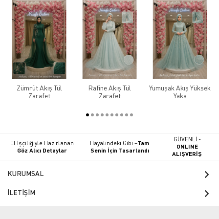
Zümrüt Akış Tül
Rafine Akış Tül
Yumuşak Akış Yüksek
Zarafet
Zarafet
Yaka
GÜVENLİ -
El İşçiliğiyle Hazırlanan
Hayalindeki Gibi –
Tam
ONLINE
Göz Alıcı Detaylar
Senin İçin Tasarlandı
ALIŞVERİŞ
KURUMSAL
İLETİŞİM