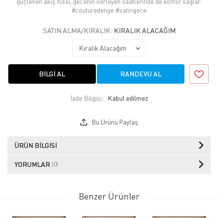
güçlenen akış hissi, gecenin ilerleyen saatlerinde de konfor sağlar.
#couturedenge #satingece
SATIN ALMA/KIRALIK:
KIRALIK ALACAĞIM
BILGI AL
RANDEVU AL
İade Bilgisi:
Bu Ürünü Paylaş
ÜRÜN BILGISI
YORUMLAR
(0)
Benzer Ürünler