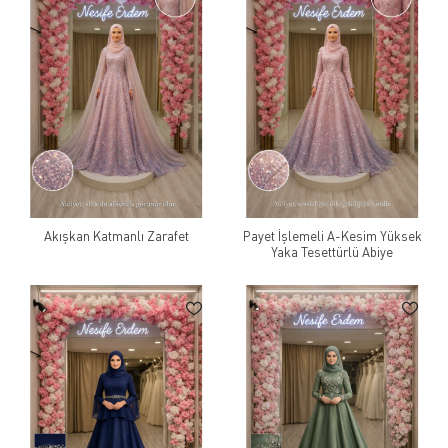
Akışkan Katmanlı Zarafet
Payet İşlemeli A-Kesim Yüksek
Yaka Tesettürlü Abiye