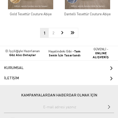
Gold Tesettür Couture Abiye
Dantelli Tesettür Couture Abiye
1
2
GÜVENLİ -
El İşçiliğiyle Hazırlanan
Hayalindeki Gibi –
Tam
ONLINE
Göz Alıcı Detaylar
Senin İçin Tasarlandı
ALIŞVERİŞ
KURUMSAL
İLETİŞİM
KAMPANYALARDAN HABERDAR OLMAK İÇİN