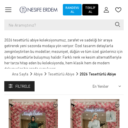
RANDEVU
TEKLIF
AL
AL
2026 tesettürlü abiye koleksiyonumuz, zarafet ve sadeliği bir araya
getirerek yeni sezonda modaya yön veriyor. Özel tasarım detaylarla
zenginleştirilen bu modeller; mezuniyet, düğün ve tüm özel günleriniz için
şıklığın tesettürle buluşmuş halidir. Farklı renk ve kesim alternatifleriyle
her tarza hitap eden bu koleksiyonda, hem klasik hem de modern
dokunuşlar bir arada sunuluyor.
Ana Sayfa
Abiye
Tesettürlü Abiye
2026 Tesettürlü Abiye
FILTRELE