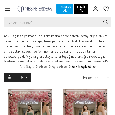
RANDEVU
TEKLIF
AL
AL
Askılı açık abiye modelleri, zarif kesimleri ve estetik detaylarıyla dikkat
çeken özel günlerin vazgeçilmez parçalarıdır. Özellikle yaz düğünleri,
mezuniyet törenleri, nişanlar ve davetler için tercih edilen bu modeller,
omuz detayı sayesinde feminen bir duruş sunar. İnce askılar, sırt
dekoltesi ya da V yaka gibi detaylarla birleştiğinde şıklığı zirveye taşır.
Modern dokunuşlarla yeniden yorumlanan askılı abiyeler; tül, saten, şifon
Ana Sayfa
Abiye
Açık Abiye
Askılı Açık Abiye
veya simli kumaş seçenekleriyle geniş bir yelpazeye sahiptir. Her bedene
ve her tarza hitap eden bu koleksiyon, zarafeti ve rahatlığı bir arada sunar.
FILTRELE