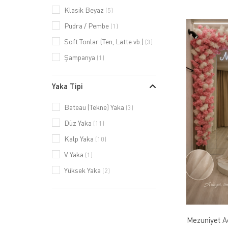
Klasik Beyaz
(5)
Pudra / Pembe
(1)
Soft Tonlar (Ten, Latte vb.)
(3)
Şampanya
(1)
Yaka Tipi
Bateau (Tekne) Yaka
(3)
Düz Yaka
(11)
Kalp Yaka
(10)
V Yaka
(1)
Yüksek Yaka
(2)
Mezuniyet Aç