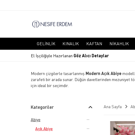
GELINLIK
KINALIK
KAFTAN
NIKAHLIK
El İşçiliğiyle Hazırlanan
Göz Alıcı Detaylar
Modern çizgilerle tasarlanmış
Modern Açık Abiye
modelle
zarafeti bir arada sunar. Düğün davetlerinden mezuniyet töre
için ideal bir seçimdir.
Ana Sayfa
Ab
Kategoriler
Abiye
Açık Abiye