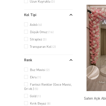
Uzun Kuyruklu
(3)
Kol Tipi
Askılı
(6)
Düşük Omuz
(16)
Straplez
(3)
Transparan Kol
(2)
Renk
Buz Mavisi
(2)
Ekru
(1)
Fantezi Renkler (Gece Mavisi,
Gri vb.)
(5)
Gold
(1)
Saten Açık Ab
Kırık Beyaz
(8)