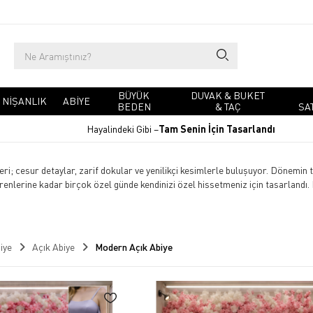
BÜYÜK
DUVAK & BUKET
NIŞANLIK
ABIYE
BEDEN
& TAÇ
SA
Hayalindeki Gibi –
Tam Senin İçin Tasarlandı
ri; cesur detaylar, zarif dokular ve yenilikçi kesimlerle buluşuyor. Dönemin t
nlerine kadar birçok özel günde kendinizi özel hissetmeniz için tasarlandı. Mo
iye
Açık Abiye
Modern Açık Abiye