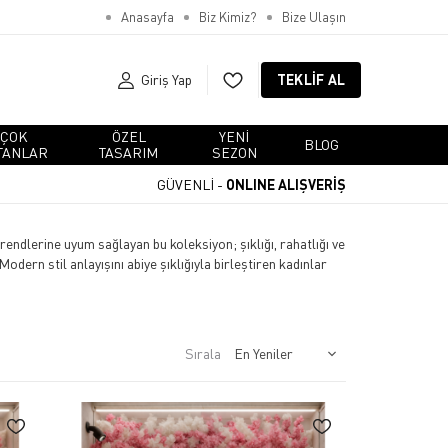
Anasayfa
Biz Kimiz?
Bize Ulaşın
Giriş Yap
TEKLIF AL
ÇOK
ÖZEL
YENI
BLOG
TANLAR
TASARIM
SEZON
GÜVENLİ -
ONLINE ALIŞVERİŞ
rendlerine uyum sağlayan bu koleksiyon; şıklığı, rahatlığı ve
dern stil anlayışını abiye şıklığıyla birleştiren kadınlar
Sırala