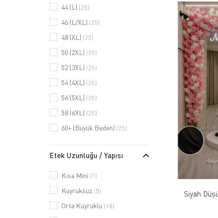
44 (L)
(25)
46 (L/XL)
(25)
48 (XL)
(25)
50 (2XL)
(25)
52 (3XL)
(25)
54 (4XL)
(25)
56 (5XL)
(25)
58 (6XL)
(25)
60+ (Büyük Beden)
(25)
Etek Uzunluğu / Yapısı
Kısa Mini
(1)
Kuyruksuz
(5)
Siyah Düş
Orta Kuyruklu
(18)