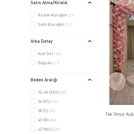
Satın Alma/Kiralık
Kiralık Alacağım
(31)
Satın Alacağım
(31)
Arka Detay
Açık Sırt
(10)
Bağcıklı
(17)
Beden Aralığı
32–34 (XXS)
(25)
36 (XS)
(25)
38 (S)
(26)
Tek Omuz Açık
40 (M)
(26)
42 (M/L)
(25)