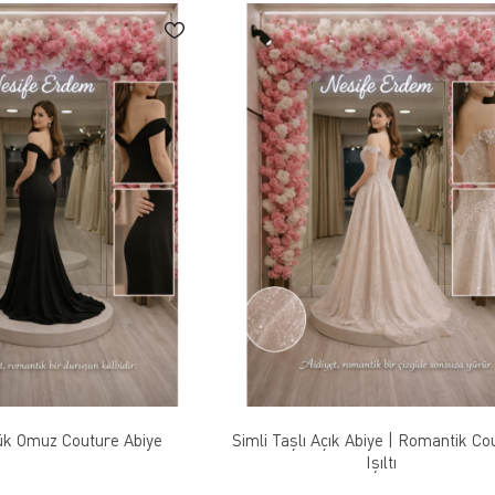
ük Omuz Couture Abiye
Simli Taşlı Açık Abiye | Romantik Co
Işıltı