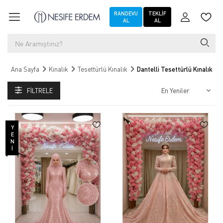
RANDEVU
TEKLIF
AL
AL
Ana Sayfa
Kınalık
Tesettürlü Kınalık
Dantelli Tesettürlü Kınalık
FILTRELE
YENI