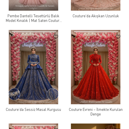
Pembe Dantelli Tesettürlü Balık
Couture’da Akışkan Uzunluk
Model Kınalık | Mat Saten Couture
Zarafeti
Couture’da Sessiz Masal Kurgusu
Couture Evreni – İlmekte Kurulan
Denge