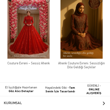
Couture Evreni – Sessiz Ahenk
Ahenk Couture Evreni: Sessizliğin
Dile Geldiği Seçkiler
GÜVENLİ -
El İşçiliğiyle Hazırlanan
Hayalindeki Gibi –
Tam
ONLINE
Göz Alıcı Detaylar
Senin İçin Tasarlandı
ALIŞVERİŞ
KURUMSAL