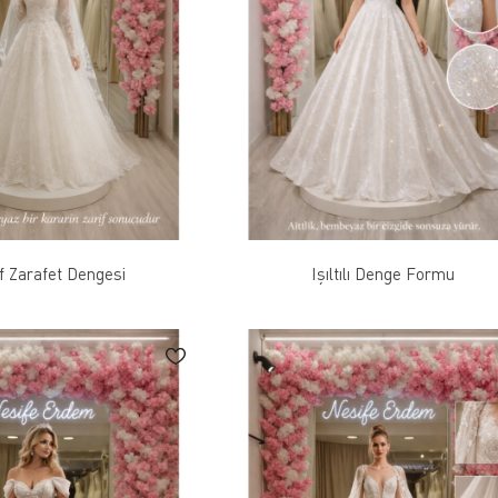
f Zarafet Dengesi
Işıltılı Denge Formu