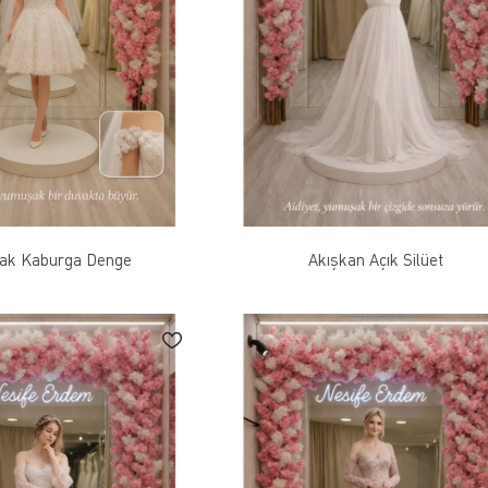
ak Kaburga Denge
Akışkan Açık Silüet