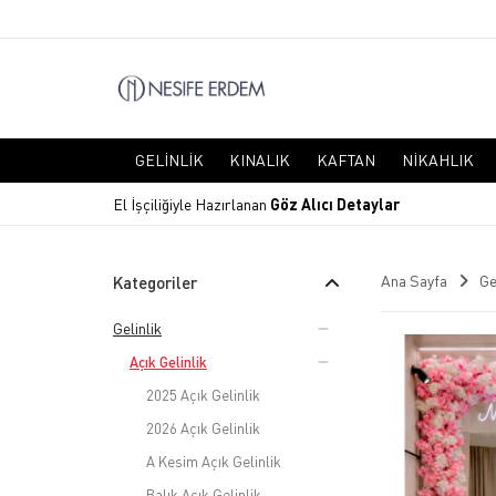
GELINLIK
KINALIK
KAFTAN
NIKAHLIK
El İşçiliğiyle Hazırlanan
Göz Alıcı Detaylar
Ana Sayfa
Ge
Kategoriler
Gelinlik
Açık Gelinlik
2025 Açık Gelinlik
2026 Açık Gelinlik
A Kesim Açık Gelinlik
Balık Açık Gelinlik