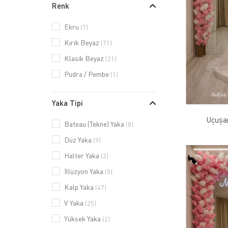
Renk
Ekru
(7)
Kırık Beyaz
(71)
Klasik Beyaz
(21)
Pudra / Pembe
(1)
Yaka Tipi
Uçuşa
Bateau (Tekne) Yaka
(8)
Düz Yaka
(9)
Halter Yaka
(2)
İllüzyon Yaka
(5)
Kalp Yaka
(47)
V Yaka
(25)
Yüksek Yaka
(2)