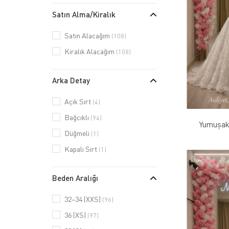
Satın Alma/Kiralık
Satın Alacağım
(108)
Kiralık Alacağım
(108)
Arka Detay
Açık Sırt
(4)
Bağcıklı
(94)
Yumuşak 
Düğmeli
(1)
Kapalı Sırt
(1)
Beden Aralığı
32–34 (XXS)
(96)
36 (XS)
(97)