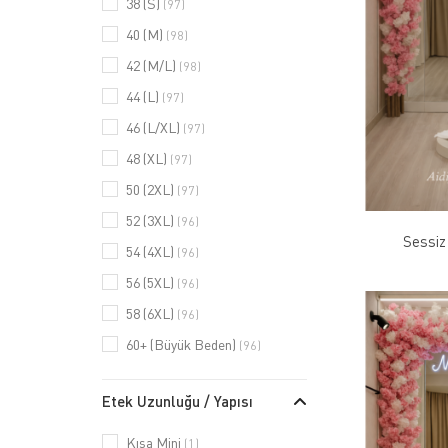
38 (S)
(97)
40 (M)
(98)
42 (M/L)
(98)
44 (L)
(97)
46 (L/XL)
(97)
48 (XL)
(97)
50 (2XL)
(97)
52 (3XL)
(96)
Sessiz
54 (4XL)
(96)
56 (5XL)
(96)
58 (6XL)
(96)
60+ (Büyük Beden)
(96)
Etek Uzunluğu / Yapısı
Kısa Mini
(1)