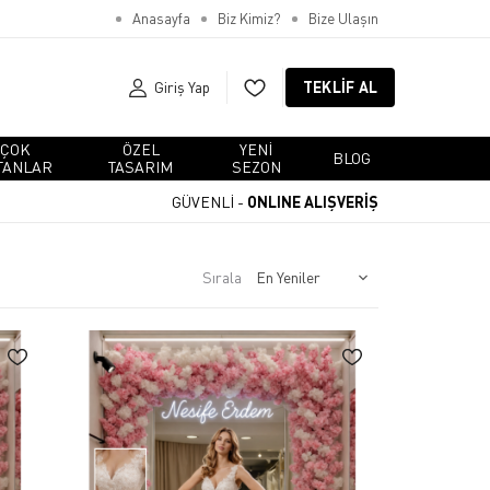
Anasayfa
Biz Kimiz?
Bize Ulaşın
Giriş Yap
TEKLIF AL
ÇOK
ÖZEL
YENI
BLOG
TANLAR
TASARIM
SEZON
GÜVENLİ -
ONLINE ALIŞVERİŞ
Sırala