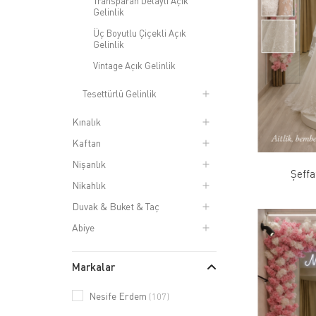
Transparan Detaylı Açık
Gelinlik
Üç Boyutlu Çiçekli Açık
Gelinlik
Vintage Açık Gelinlik
Tesettürlü Gelinlik
Kınalık
Kaftan
Nişanlık
Şeffa
Nikahlık
Duvak & Buket & Taç
Abiye
Markalar
Nesife Erdem
(107)