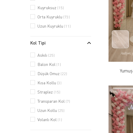
Kuyruksuz
(15)
Orta Kuyruklu
(73)
Uzun Kuyruklu
(11)
Kol Tipi
Askılı
(25)
Balon Kol
(1)
Yumuş
Düşük Omuz
(22)
Kısa Kollu
(3)
Straplez
(15)
Transparan Kol
(7)
Uzun Kollu
(25)
Volanlı Kol
(1)