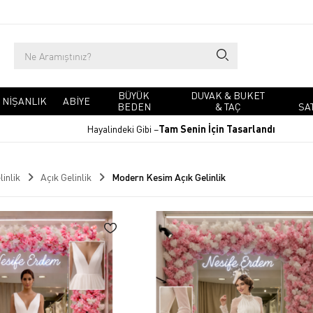
BÜYÜK
DUVAK & BUKET
NIŞANLIK
ABIYE
BEDEN
& TAÇ
SA
Hayalindeki Gibi –
Tam Senin İçin Tasarlandı
linlik
Açık Gelinlik
Modern Kesim Açık Gelinlik