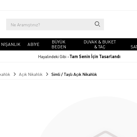
BÜYÜK
DUVAK & BUKET
NIŞANLIK
ABIYE
BEDEN
& TAÇ
SA
Hayalindeki Gibi –
Tam Senin İçin Tasarlandı
kahlık
Açık Nikahlık
Simli / Taşlı Açık Nikahlık