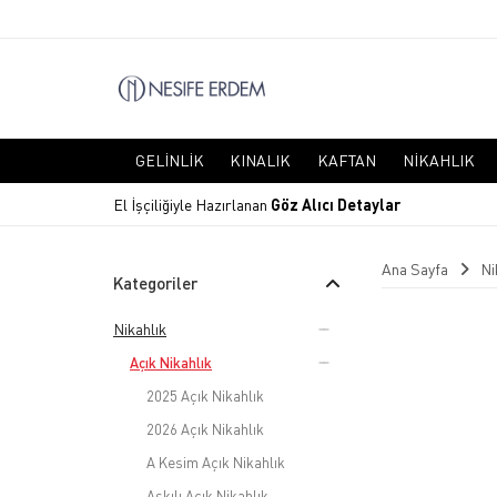
GELINLIK
KINALIK
KAFTAN
NIKAHLIK
El İşçiliğiyle Hazırlanan
Göz Alıcı Detaylar
Ana Sayfa
Ni
Kategoriler
Nikahlık
Açık Nikahlık
2025 Açık Nikahlık
2026 Açık Nikahlık
A Kesim Açık Nikahlık
Askılı Açık Nikahlık