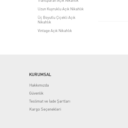
Transparan Açık Nikahlık
Uzun Kuyruklu Açık Nikahlık
Üç Boyutlu Çiçekli Açık
Nikahlık
Vintage Açık Nikahlık
Tesettürlü Nikahlık
Gelinlik
Kınalık
Kaftan
KURUMSAL
Nişanlık
Hakkımızda
Duvak & Buket & Taç
Güvenlik
Abiye
Teslimat ve İade Şartları
Kargo Seçenekleri