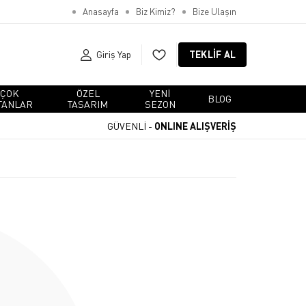
Anasayfa
Biz Kimiz?
Bize Ulaşın
Giriş Yap
TEKLIF AL
ÇOK
ÖZEL
YENI
BLOG
TANLAR
TASARIM
SEZON
GÜVENLİ -
ONLINE ALIŞVERİŞ