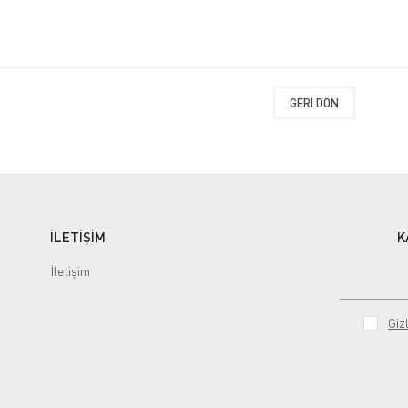
GERI DÖN
İLETİŞİM
K
İletişim
Gizl