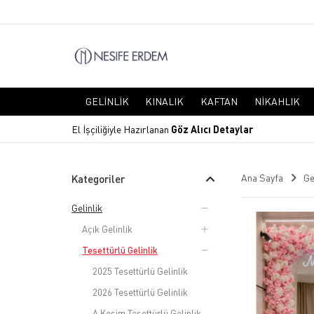
GELINLIK
KINALIK
KAFTAN
NIKAHLIK
El İşçiliğiyle Hazırlanan
Göz Alıcı Detaylar
Ana Sayfa
Ge
Kategoriler
Gelinlik
Açık Gelinlik
Tesettürlü Gelinlik
2025 Tesettürlü Gelinlik
2026 Tesettürlü Gelinlik
A Kesim Tesettürlü Gelinlik