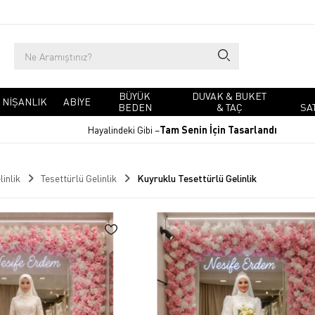
BÜYÜK
DUVAK & BUKET
NIŞANLIK
ABIYE
BEDEN
& TAÇ
SA
Hayalindeki Gibi –
Tam Senin İçin Tasarlandı
linlik
Tesettürlü Gelinlik
Kuyruklu Tesettürlü Gelinlik