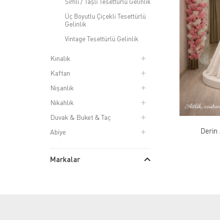
Simli / Taşlı Tesettürlü Gelinlik
Üç Boyutlu Çiçekli Tesettürlü
Gelinlik
Vintage Tesettürlü Gelinlik
Kınalık
Kaftan
Nişanlık
Nikahlık
Duvak & Buket & Taç
Derin
Abiye
Markalar
Nesife Erdem
(6)
Satın Alma/Kiralık