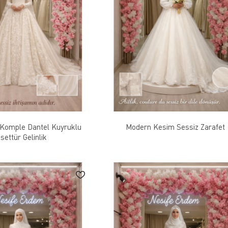
 Komple Dantel Kuyruklu
Modern Kesim Sessiz Zarafet
settür Gelinlik