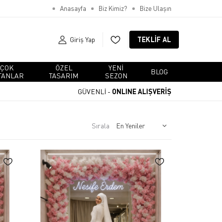
Anasayfa
Biz Kimiz?
Bize Ulaşın
Giriş Yap
TEKLIF AL
ÇOK
ÖZEL
YENI
BLOG
TANLAR
TASARIM
SEZON
GÜVENLİ -
ONLINE ALIŞVERİŞ
Sırala