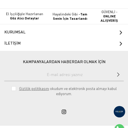
GÜVENLİ -
El İşçiliğiyle Hazırlanan
Hayalindeki Gibi –
Tam
ONLINE
Göz Alıcı Detaylar
Senin İçin Tasarlandı
ALIŞVERİŞ
KURUMSAL
İLETİŞİM
KAMPANYALARDAN HABERDAR OLMAK İÇİN
Gizlilik politikasını
okudum ve elektronik posta almayı kabul
ediyorum.