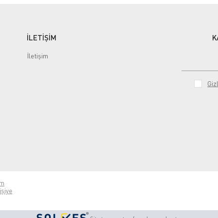
İLETİŞİM
K
İletişim
Gizl
ım
işiye