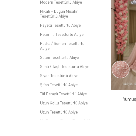
Modern Tesettürlü Abiye
Nikah – Düğün Misafiri
Tesettürlü Abiye
Payetli Tesettürlü Abiye
Pelerinli Tesettürlü Abiye
Pudra / Somon Tesettürlü
Abiye
Saten Tesettürlü Abiye
Simli / Taşlı Tesettürlü Abiye
Siyah Tesettürlü Abiye
Şifon Tesettürlü Abiye
Tül Detaylı Tesettürlü Abiye
Yumuşa
Uzun Kollu Tesettürlü Abiye
Uzun Tesettürlü Abiye
Üç Boyutlu Çiçekli Tesettürlü
Abiye
Yüksek Yaka Tesettürlü Abiye