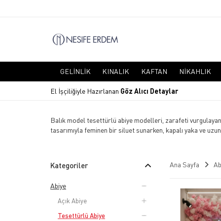
GELINLIK
KINALIK
KAFTAN
NIKAHLIK
El İşçiliğiyle Hazırlanan
Göz Alıcı Detaylar
Balık model tesettürlü abiye modelleri, zarafeti vurgulayan 
tasarımıyla feminen bir siluet sunarken, kapalı yaka ve uzun
Ana Sayfa
Ab
Kategoriler
Abiye
Açık Abiye
Tesettürlü Abiye