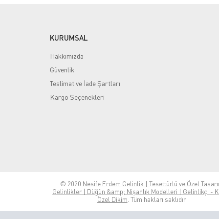
Zarif Tesettürlü Abiye
Zümrüt / Yeşil Tesettürlü Abiye
KURUMSAL
Gelinlik
Hakkımızda
Kınalık
Güvenlik
Kaftan
Teslimat ve İade Şartları
Nişanlık
Kargo Seçenekleri
Nikahlık
Duvak & Buket & Taç
Markalar
Nesife Erdem
(6)
© 2020
Nesife Erdem Gelinlik | Tesettürlü ve Özel Tasar
Gelinlikler | Düğün &amp; Nişanlık Modelleri | Gelinlikçi - K
Satın Alma/Kiralık
Özel Dikim
. Tüm hakları saklıdır.
Kiralık Alacağım
(6)