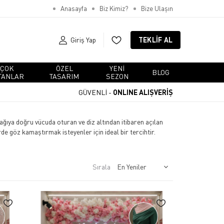
Anasayfa
Biz Kimiz?
Bize Ulaşın
Giriş Yap
TEKLIF AL
ÇOK
ÖZEL
YENI
BLOG
TANLAR
TASARIM
SEZON
GÜVENLİ -
ONLINE ALIŞVERİŞ
şağıya doğru vücuda oturan ve diz altından itibaren açılan
de göz kamaştırmak isteyenler için ideal bir tercihtir.
Sırala