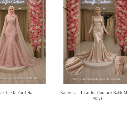
k Işıkta Zarif Hat
Saten İz – Tesettür Couture Balık 
Abiye