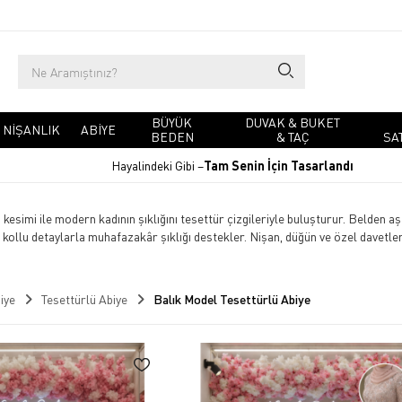
BÜYÜK
DUVAK & BUKET
NIŞANLIK
ABIYE
BEDEN
& TAÇ
SA
Hayalindeki Gibi –
Tam Senin İçin Tasarlandı
kesimi ile modern kadının şıklığını tesettür çizgileriyle buluşturur. Belden a
 kollu detaylarla muhafazakâr şıklığı destekler. Nişan, düğün ve özel davetler
iye
Tesettürlü Abiye
Balık Model Tesettürlü Abiye