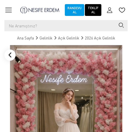
RANDEVU
TEKLIF
AL
AL
Ana Sayfa
Gelinlik
Açık Gelinlik
2026 Açık Gelinlik