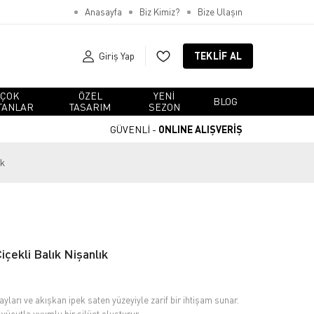
Anasayfa
Biz Kimiz?
Bize Ulaşın
Giriş Yap
TEKLIF AL
ÇOK
ÖZEL
YENI
BLOG
TANLAR
TASARIM
SEZON
GÜVENLİ -
ONLINE ALIŞVERİŞ
ık
içekli Balık Nişanlık
yları ve akışkan ipek saten yüzeyiyle zarif bir ihtişam sunar.