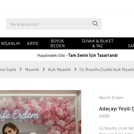
BÜYÜK
DUVAK & BUKET
NIŞANLIK
ABIYE
BEDEN
& TAÇ
SA
Hayalindeki Gibi –
Tam Senin İçin Tasarlandı
Ana Sayfa
Nişanlık
Açık Nişanlık
Üç Boyutlu Çiçekli Açık Nişanl
Nesife Erdem
Adaçayı Yeşili Ç
26589
Üç boyutlu çiçek deta