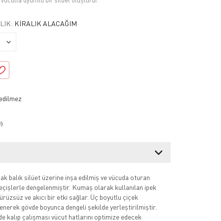
vücutla uyumlu bir silüet oluşturur.
LIK:
KIRALIK ALACAĞIM
ş
 balık silüet üzerine inşa edilmiş ve vücuda oturan
çişlerle dengelenmiştir. Kumaş olarak kullanılan ipek
rüzsüz ve akıcı bir etki sağlar. Üç boyutlu çiçek
lenerek gövde boyunca dengeli şekilde yerleştirilmiştir.
e kalıp çalışması vücut hatlarını optimize edecek