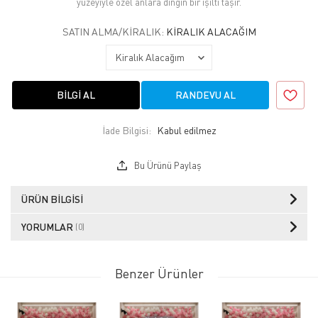
yüzeyiyle özel anlara dingin bir ışıltı taşır.
SATIN ALMA/KIRALIK:
KIRALIK ALACAĞIM
BILGI AL
RANDEVU AL
İade Bilgisi:
Bu Ürünü Paylaş
ÜRÜN BILGISI
YORUMLAR
(0)
Benzer Ürünler