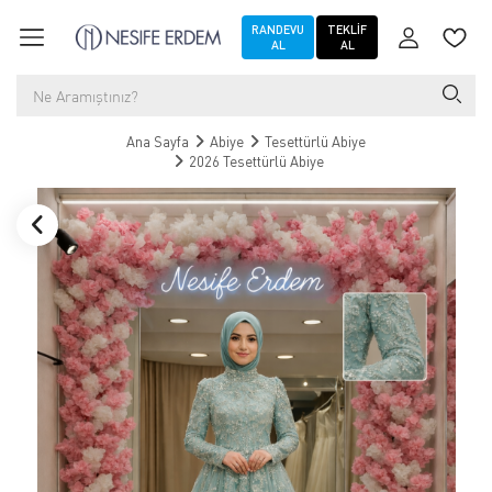
RANDEVU
TEKLIF
AL
AL
Ana Sayfa
Abiye
Tesettürlü Abiye
2026 Tesettürlü Abiye