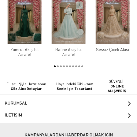
Zümrüt Akış Tül
Rafine Akış Tül
Sessiz Çiçek Akışı
Zarafet
Zarafet
GÜVENLİ -
El İşçiliğiyle Hazırlanan
Hayalindeki Gibi –
Tam
ONLINE
Göz Alıcı Detaylar
Senin İçin Tasarlandı
ALIŞVERİŞ
KURUMSAL
İLETİŞİM
KAMPANYALARDAN HABERDAR OLMAK İÇİN