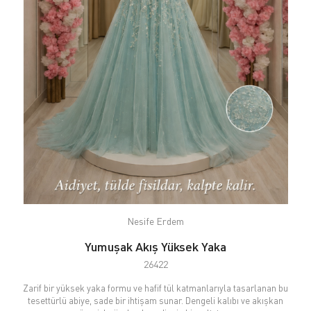
Nesife Erdem
Yumuşak Akış Yüksek Yaka
26422
Zarif bir yüksek yaka formu ve hafif tül katmanlarıyla tasarlanan bu
tesettürlü abiye, sade bir ihtişam sunar. Dengeli kalıbı ve akışkan