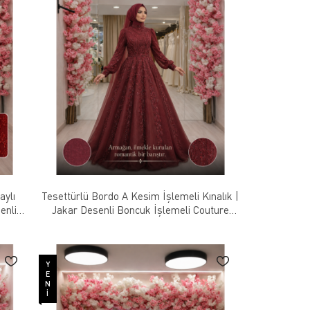
aylı
Tesettürlü Bordo A Kesim İşlemeli Kınalık |
enli
Jakar Desenli Boncuk İşlemeli Couture
m
Tasarım
YENI