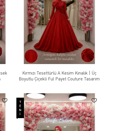
ksek
Kırmızı Tesettürlü A Kesim Kınalık | Üç
m
Boyutlu Çiçekli Ful Payet Couture Tasarım
YENI