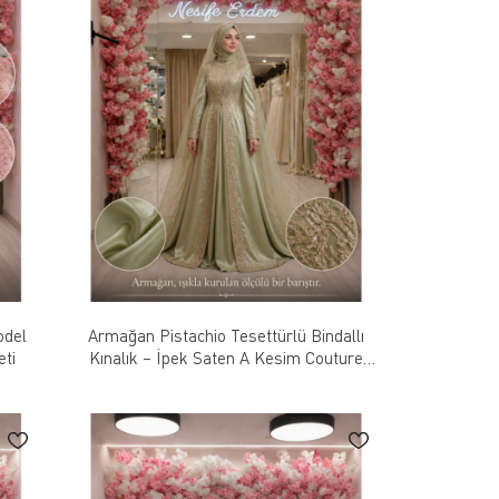
odel
Armağan Pistachio Tesettürlü Bindallı
eti
Kınalık – İpek Saten A Kesim Couture
Tasarım