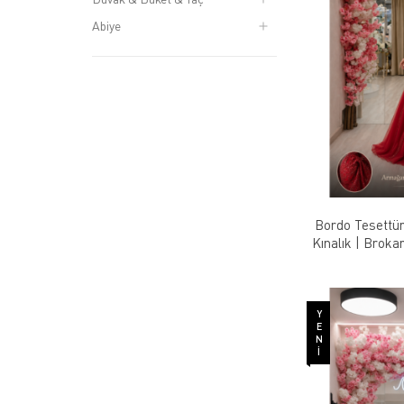
Abiye
Bordo Tesettü
Kınalık | Broka
ve Godet İnse
YENI