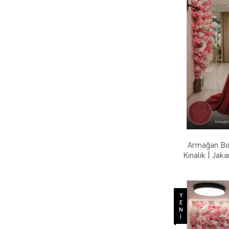
Armağan Bor
Kınalık | Jak
Co
YENI