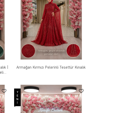
alık |
Armağan Kırmızı Pelerinli Tesettür Kınalık
li
YENI