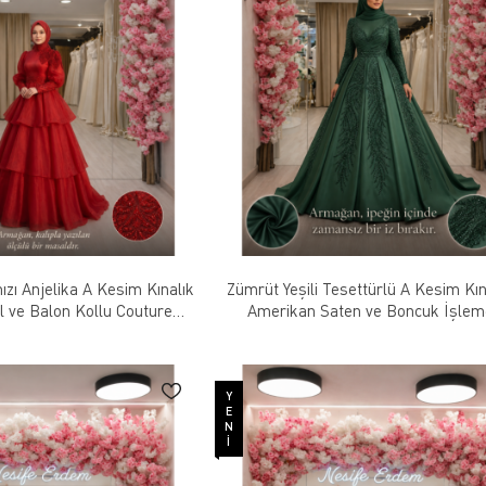
ızı Anjelika A Kesim Kınalık
Zümrüt Yeşili Tesettürlü A Kesim Kın
l ve Balon Kollu Couture
Amerikan Saten ve Boncuk İşleme
Tasarım
Couture Tasarım
YENI