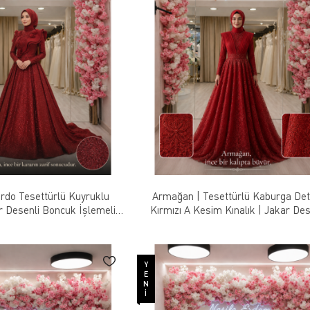
do Tesettürlü Kuyruklu
Armağan | Tesettürlü Kaburga Det
ar Desenli Boncuk İşlemeli
Kırmızı A Kesim Kınalık | Jakar Des
uture Tasarım
Boncuk İşlemeli Couture Tasarı
YENI