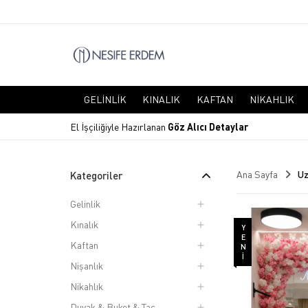
GELINLIK
KINALIK
KAFTAN
NIKAHLIK
El İşçiliğiyle Hazırlanan
Göz Alıcı Detaylar
Ana Sayfa
Uz
Kategoriler
Gelinlik
Kınalık
YENI
Kaftan
Nişanlık
Nikahlık
Duvak & Buket & Taç