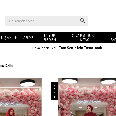
BÜYÜK
DUVAK & BUKET
NIŞANLIK
ABIYE
BEDEN
& TAÇ
SA
Hayalindeki Gibi –
Tam Senin İçin Tasarlandı
un Kollu
YENI