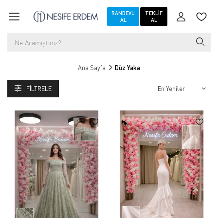
RANDEVU
TEKLIF
AL
AL
Ana Sayfa
Düz Yaka
FILTRELE